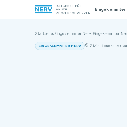
RATGEBER FÜR
Eingeklemmter
AKUTE
RÜCKENSCHMERZEN
Startseite
›
Eingeklemmter Nerv
›
Eingeklemmter Nerv
7 Min. Lesezeit
Aktual
EINGEKLEMMTER NERV